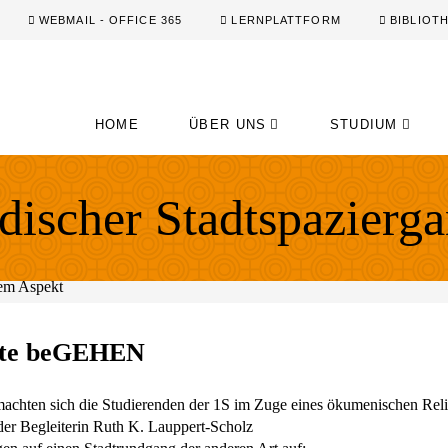
WEBMAIL - OFFICE 365
LERNPLATTFORM
BIBLIOT
HOME
ÜBER UNS
STUDIUM
discher Stadtspazierg
hte beGEHEN
chten sich die Studierenden der 1S im Zuge eines ökumenischen Relig
er Begleiterin Ruth K. Lauppert-Scholz