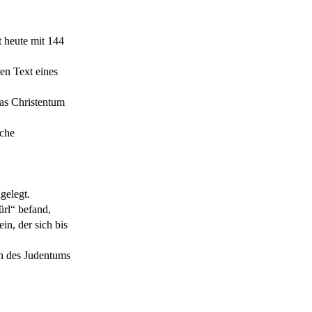
t heute mit 144
en Text eines
das Christentum
sche
igelegt.
ürl“ befand,
in, der sich bis
en des Judentums