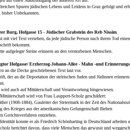
gen auf einen Stadtrundgang der anderen Art auf:
hlreichen Spuren jüdischen Lebens und Leidens in Graz gefolgt und erf
 bisher Unbekannten.
azer Burg, Hofgasse 15 - Jüdischer Grabstein des Reb Nissim
st mit viel Text versehen, da jede jüdische Person nach ihrem Tod eine
nschrift bekommt.
tte aufgelegte Steine erinnern an den verstorbenen Menschen.
urgtor Hofgasse/ Erzherzog-Johann-Allee - Mahn -und Erinnerungs
den an die Decke geschriebenen Text laut vor.
hrift, der an die Deportation der steirischen Juden und Jüdinnen erinnern
nt.
 wird auch auf Mittäterschaft und Verantwortung hingewiesen.
 Mittäterschaft wird von Frau Lauppert-Scholz geschildert:
ither (1908-1884), Gauleiter der Steiermark in der Zeit des Nationalsoz
 des Krieges aus der amerikanischen Gefangenschaft fliehen
em Gerichtsverfahren entziehen.
Identität konnte er als Friedrich Schönharting in Deutschland arbeiten
cholz berichtet davon, dass viele Menschen das gewusst und weggesch