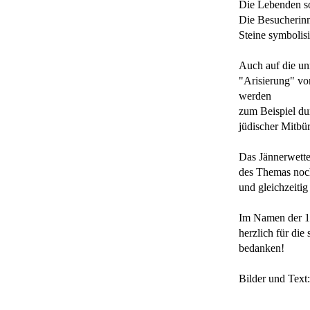
Die Lebenden so
Die Besucherinn
Steine symbolis
Auch auf die un
"Arisierung" vo
werden
zum Beispiel du
jüdischer Mitbür
Das Jännerwette
des Themas noch
und gleichzeitig
Im Namen der 1S
herzlich für di
bedanken!
Bilder und Text