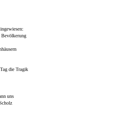
hingewiesen:
n Bevölkerung
nhäusern
 Tag die Tragik
ann uns
-Scholz