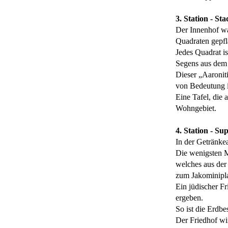
3. Station - St
Der Innenhof war
Quadraten gepfla
Jedes Quadrat i
Segens aus dem
Dieser „Aaronit
von Bedeutung i
Eine Tafel, die 
Wohngebiet.
4. Station - S
In der Getränkea
Die wenigsten M
welches aus der 
zum Jakominipla
Ein jüdischer Fr
ergeben.
So ist die Erdbe
Der Friedhof wir