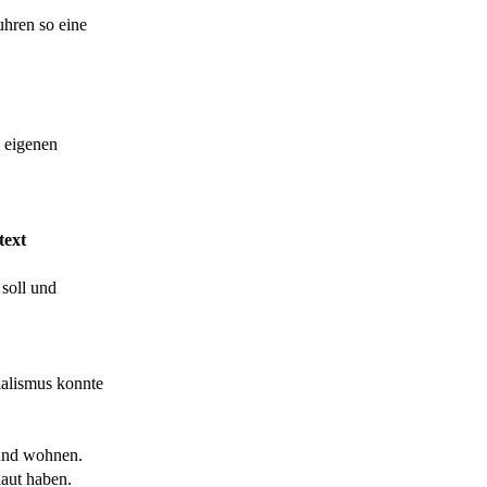
uhren so eine
n eigenen
text
 soll und
ialismus konnte
 und wohnen.
aut haben.