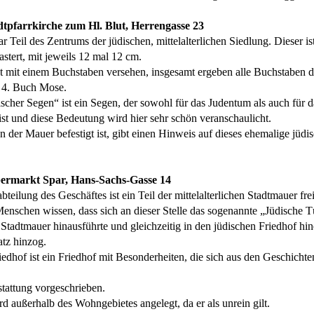
adtpfarrkirche zum Hl. Blut, Herrengasse 23
 Teil des Zentrums der jüdischen, mittelalterlichen Siedlung. Dieser is
stert, mit jeweils 12 mal 12 cm.
st mit einem Buchstaben versehen, insgesamt ergeben alle Buchstaben d
 4. Buch Mose.
ischer Segen“ ist ein Segen, der sowohl für das Judentum als auch für 
st und diese Bedeutung wird hier sehr schön veranschaulicht.
an der Mauer befestigt ist, gibt einen Hinweis auf dieses ehemalige jüdi
upermarkt Spar, Hans-Sachs-Gasse 14
bteilung des Geschäftes ist ein Teil der mittelalterlichen Stadtmauer fre
enschen wissen, dass sich an dieser Stelle das sogenannte „Jüdische T
Stadtmauer hinausführte und gleichzeitig in den jüdischen Friedhof hine
tz hinzog.
iedhof ist ein Friedhof mit Besonderheiten, die sich aus den Geschicht
stattung vorgeschrieben.
d außerhalb des Wohngebietes angelegt, da er als unrein gilt.