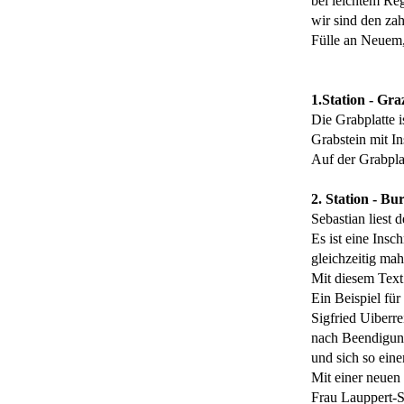
bei leichtem Re
wir sind den za
Fülle an Neuem,
1.Station - Gr
Die Grabplatte i
Grabstein mit I
Auf der Grabpla
2. Station - B
Sebastian liest 
Es ist eine Insc
gleichzeitig mah
Mit diesem Text
Ein Beispiel für
Sigfried Uiberre
nach Beendigung
und sich so ein
Mit einer neuen 
Frau Lauppert-S