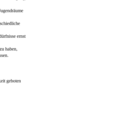
d Jugendräume
schiedliche
ürfnisse ernst
 zu haben,
ssen.
keit geboten