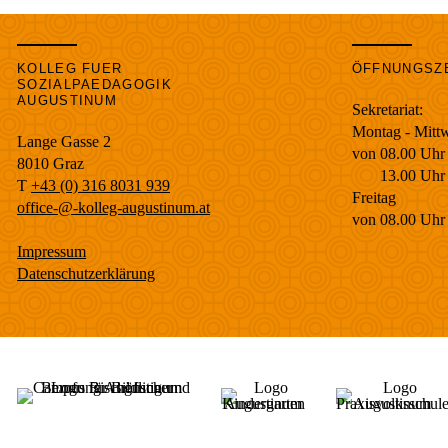
KOLLEG FUER
ÖFFNUNGSZ
SOZIALPAEDAGOGIK
AUGUSTINUM
Sekretariat:
Montag - Mitt
Lange Gasse 2
von 08.00 Uhr 
8010
Graz
13.00 Uhr bi
T
+43 (0) 316 8031 939
Freitag
office-@-kolleg-augustinum.at
von 08.00 Uhr 
Impressum
Datenschutzerklärung