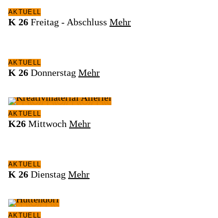
AKTUELL
K 26
PRAXIS
Freitag - Abschluss
Mehr
AKTUELL
KLASSENBUCH
K 26
Donnerstag
Mehr
WEBUNTIS
AKTUELL
WEBMAIL
K26
Mittwoch
Mehr
-
OFFICE
365
AKTUELL
K 26
Dienstag
Mehr
LERNPLATTFORM
AKTUELL