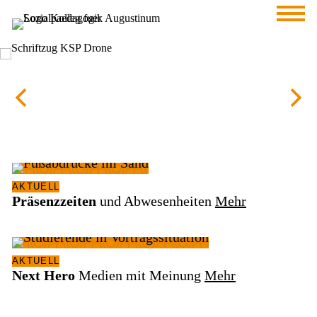
Sprung zum Hauptinhalt
Sprung zur Fusszeile
HOME
Willkommen bei den Kreativtagen
ÜBER
UNS
STUDIUM
AKTUELL
Präsenzzeiten
und Abwesenheiten
Mehr
WILLKOMMEN
AKTUELL
Next Hero
Medien mit Meinung
Mehr
GEMEINSCHAFT