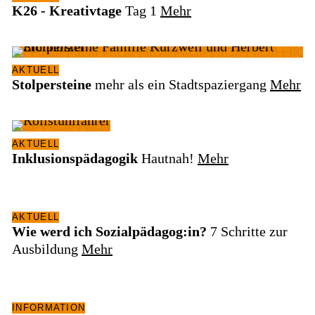
K26 - Kreativtage
Tag 1
Mehr
BIBLIOTHEK
AKTUELL
KONTAKT
Stolpersteine
mehr als ein Stadtspaziergang
Mehr
AKTUELL
Inklusionspädagogik
Hautnah!
Mehr
IMPRESSUM
AKTUELL
Wie werd ich Sozialpädagog:in?
7 Schritte zur
Ausbildung
Mehr
INFORMATION